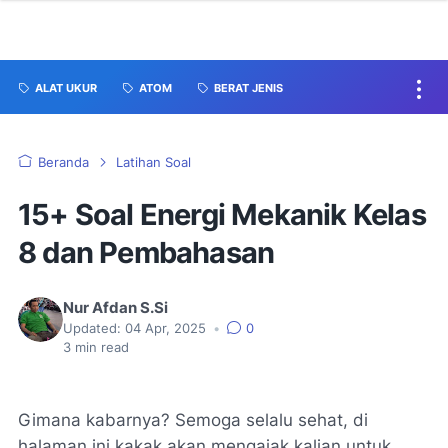
ALAT UKUR
ATOM
BERAT JENIS
Beranda
Latihan Soal
15+ Soal Energi Mekanik Kelas
8 dan Pembahasan
Nur Afdan S.Si
Updated:
04 Apr, 2025
•
0
3
min read
Gimana kabarnya? Semoga selalu sehat, di
halaman ini kakak akan mengajak kalian untuk