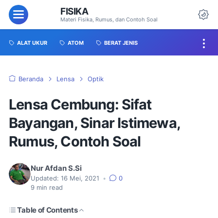
FISIKA
Materi Fisika, Rumus, dan Contoh Soal
ALAT UKUR
ATOM
BERAT JENIS
Beranda
Lensa
Optik
Lensa Cembung: Sifat
Bayangan, Sinar Istimewa,
Rumus, Contoh Soal
Nur Afdan S.Si
Updated:
16 Mei, 2021
•
0
9
min read
Table of Contents