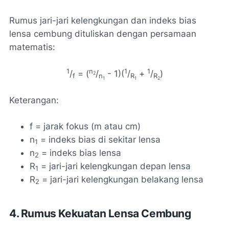
Rumus jari-jari kelengkungan dan indeks bias
lensa cembung dituliskan dengan persamaan
matematis:
1
n
1
1
/
= (
/
- 1)(
/
+
/
)
2
f
n
R
R
1
1
2
Keterangan:
f = jarak fokus (m atau cm)
n
= indeks bias di sekitar lensa
1
n
= indeks bias lensa
2
R
= jari-jari kelengkungan depan lensa
1
R
= jari-jari kelengkungan belakang lensa
2
4. Rumus Kekuatan Lensa Cembung